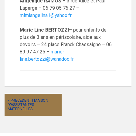
Angélique RAMOS
– 3 rue Alice et Paul
Laperge – 06 79 05 76 27 –
mimiangelina1@yahoo.fr
Marie Line BERTOZZI
– pour enfants de
plus de 3 ans en périscolaire, aide aux
devoirs – 24 place Franck Chassaigne – 06
89 97 47 25 –
marie-
line.bertozzi@wanadoo.fr
< PRECEDENT | MAISON
D'ASSISTANTES
MATERNELLES