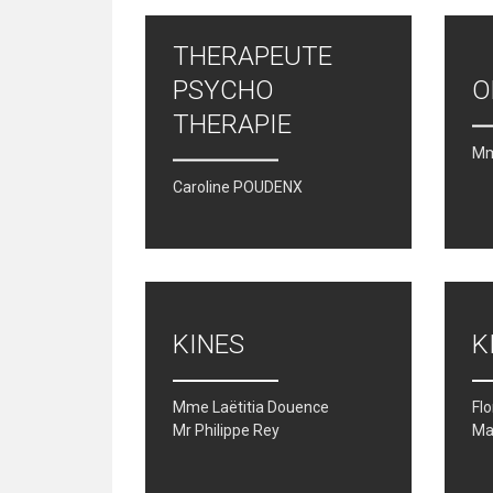
THERAPEUTE
04/06 | REPAS S
PSYCHO
O
THERAPIE
Mm
Caroline POUDENX
KINES
K
Mme Laëtitia Douence
Fl
Mr Philippe Rey
Mat