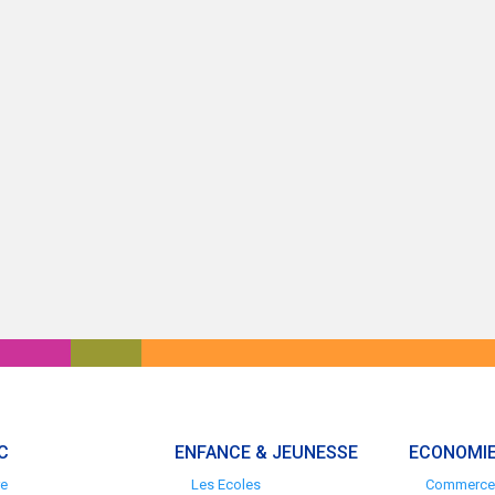
C
ENFANCE & JEUNESSE
ECONOMIE
re
Les Ecoles
Commerces