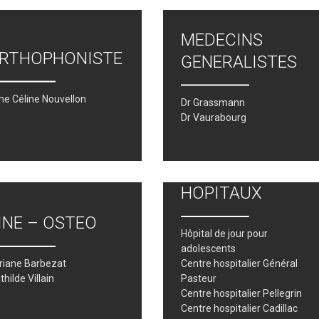
MEDECINS
ENEGALAIS
08/05 | CEREMONIE DU 8 MAI
RTHOPHONISTE
1945
GENERALISTES
e Céline Nouvellon
Dr Grassmann
Dr Vaurabourg
HOPITAUX
INE – OSTEO
Hôpital de jour pour
adolescents
oriane Barbezat
Centre hospitalier Général
hilde Villain
Pasteur
Centre hospitalier Pellegrin
Centre hospitalier Cadillac