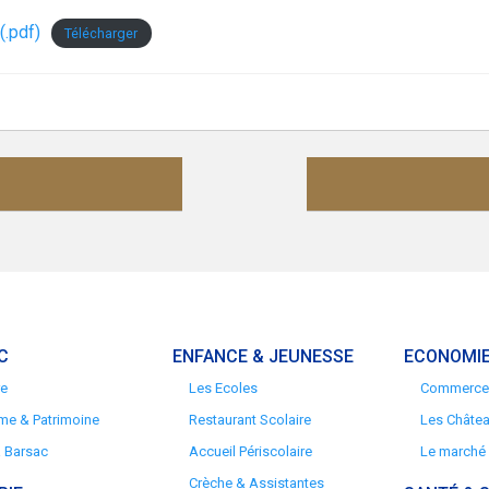
(.pdf)
Télécharger
C
ENFANCE & JEUNESSE
ECONOMIE
re
Les Ecoles
Commerces
me & Patrimoine
Restaurant Scolaire
Les Châte
à Barsac
Accueil Périscolaire
Le marché
Crèche & Assistantes