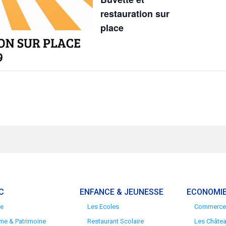
restauration sur
place
C
ENFANCE & JEUNESSE
ECONOMIE
re
Les Ecoles
Commerces
me & Patrimoine
Restaurant Scolaire
Les Châte