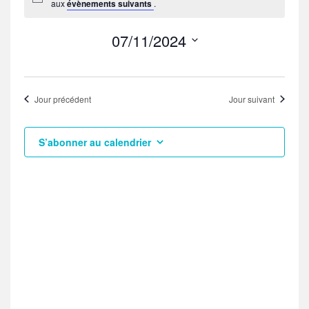
aux
évènements suivants
.
07/11/2024
S
é
l
Jour précédent
Jour suivant
e
c
t
S’abonner au calendrier
i
o
n
n
e
z
u
n
e
d
a