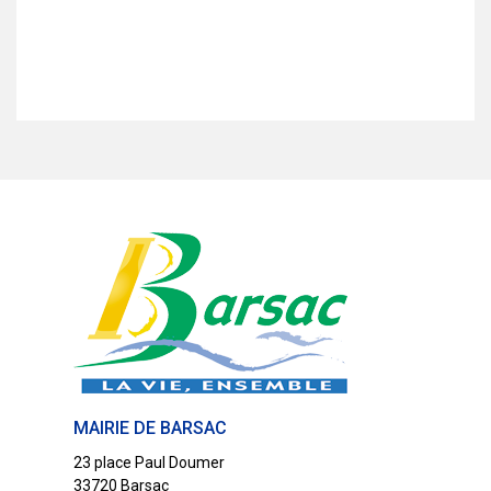
t
e
.
MAIRIE DE BARSAC
23 place Paul Doumer
33720 Barsac