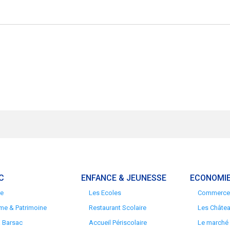
C
ENFANCE & JEUNESSE
ECONOMIE
re
Les Ecoles
Commerces
me & Patrimoine
Restaurant Scolaire
Les Châte
à Barsac
Accueil Périscolaire
Le marché