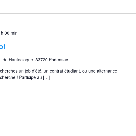
S
é
l
e
c
 h 00 min
t
i
oi
o
n
al de Hautecloque, 33720 Podensac
n
e
 cherches un job d’été, un contrat étudiant, ou une alternance
z
cherche ! Participe au […]
u
n
e
d
a
t
e
.