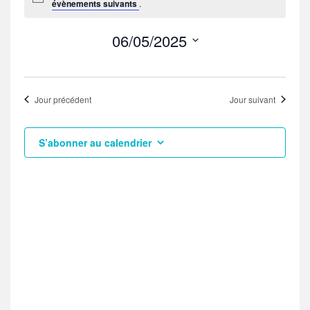
évènements suivants
.
06/05/2025
S
é
l
Jour précédent
Jour suivant
e
c
t
S’abonner au calendrier
i
o
n
n
e
z
u
n
e
d
a