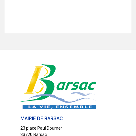
t
e
.
MAIRIE DE BARSAC
23 place Paul Doumer
33720 Barsac