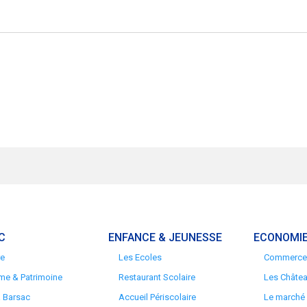
C
ENFANCE & JEUNESSE
ECONOMIE
re
Les Ecoles
Commerces
me & Patrimoine
Restaurant Scolaire
Les Châte
à Barsac
Accueil Périscolaire
Le marché