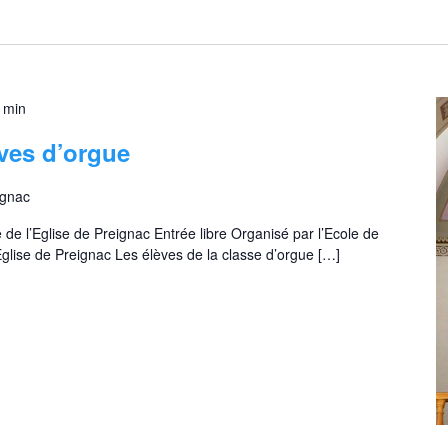
S
é
l
e
c
 min
t
i
ves d’orgue
o
n
ignac
n
e
e de l’Eglise de Preignac Entrée libre Organisé par l’Ecole de
z
glise de Preignac Les élèves de la classe d’orgue […]
u
n
e
d
a
t
e
.