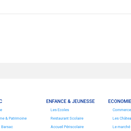
C
ENFANCE & JEUNESSE
ECONOMIE
re
Les Ecoles
Commerces
me & Patrimoine
Restaurant Scolaire
Les Châte
à Barsac
Accueil Périscolaire
Le marché