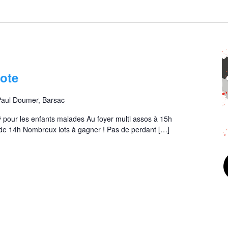
S
é
l
e
c
t
i
ote
o
n
Paul Doumer, Barsac
n
e
pour les enfants malades Au foyer multi assos à 15h
z
 de 14h Nombreux lots à gagner ! Pas de perdant […]
u
n
e
d
a
t
e
.