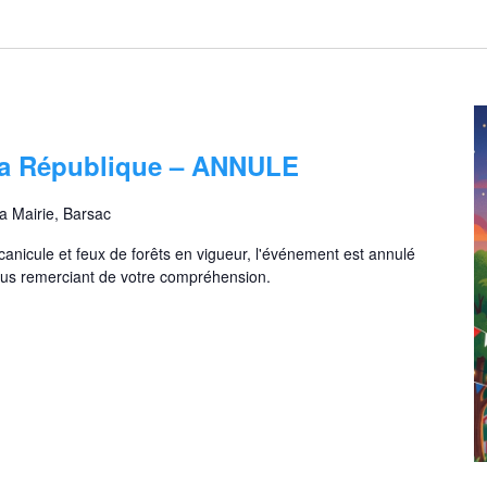
S
é
l
e
c
t
i
la République – ANNULE
o
n
la Mairie, Barsac
n
e
e canicule et feux de forêts en vigueur, l'événement est annulé
z
ous remerciant de votre compréhension.
u
n
e
d
a
t
e
.