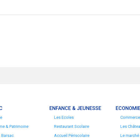
C
ENFANCE & JEUNESSE
ECONOMIE
re
Les Ecoles
Commerces
me & Patrimoine
Restaurant Scolaire
Les Châte
à Barsac
Accueil Périscolaire
Le marché