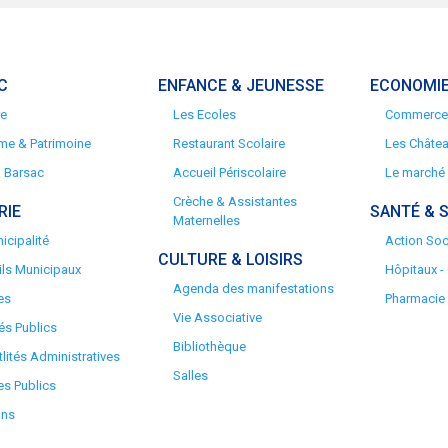
C
ENFANCE & JEUNESSE
ECONOMIE
re
Les Ecoles
Commerces
me & Patrimoine
Restaurant Scolaire
Les Châte
à Barsac
Accueil Périscolaire
Le marché
Crèche & Assistantes
RIE
SANTÉ & 
Maternelles
icipalité
Action Soc
CULTURE & LOISIRS
ls Municipaux
Hôpitaux -
Agenda des manifestations
es
Pharmacie
Vie Associative
s Publics
Bibliothèque
lités Administratives
Salles
es Publics
ons