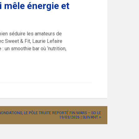
 mêle énergie et
 bien séduire les amateurs de
ec Sweet & Fit, Laurie Lefaire
 un smoothie bar où ‘nutrition,
NONDATIONS, LE PÔLE TRUITE REPORTÉ FIN MARS – SO LE
19/03/2026 | SUIVANT >