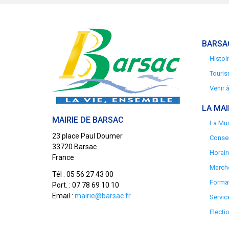
BARSA
Histoi
Touris
Venir 
LA MAI
MAIRIE DE BARSAC
La Mun
23 place Paul Doumer
Consei
33720 Barsac
Horair
France
Marché
Tél : 05 56 27 43 00
Format
Port. : 07 78 69 10 10
Email :
mairie@barsac.fr
Servic
Electi